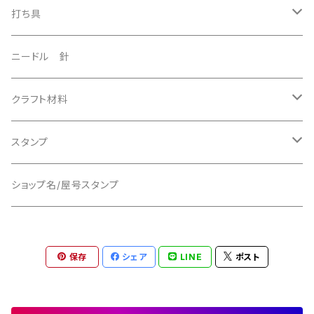
打ち具
美錠抜きパンチ
ニードル 針
5mm サイズ
エンドポンチ
クラフト材料
15mmサイズ
コーナーカッター
特殊ポンチ
バックル
スタンプ
10mmサイズ
13mmタイプ
ハート型ポンチ
平目打ち
マグネットボタン
屋号スタンプ／ショップスタンプ
ショップ名/屋号スタンプ
25mmサイズ Iphone用
半月型ポンチ
スター型ポンチ
オーバル型ポンチ
Dリング
リデザイン料金
11mmサイズ
保存
シェア
LINE
ポスト
サイズ3mmタイプ
ジョイント
12mmサイズ
Oリング