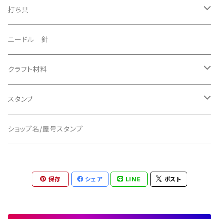
打ち具
美錠抜きパンチ
ニードル 針
5mm サイズ
エンドポンチ
クラフト材料
15mmサイズ
コーナーカッター
特殊ポンチ
バックル
スタンプ
10mmサイズ
13mmタイプ
ハート型ポンチ
平目打ち
マグネットボタン
屋号スタンプ／ショップスタンプ
ショップ名/屋号スタンプ
25mmサイズ Iphone用
半月型ポンチ
スター型ポンチ
オーバル型ポンチ
Dリング
リデザイン料金
11mmサイズ
保存
シェア
LINE
ポスト
サイズ3mmタイプ
ジョイント
12mmサイズ
Oリング