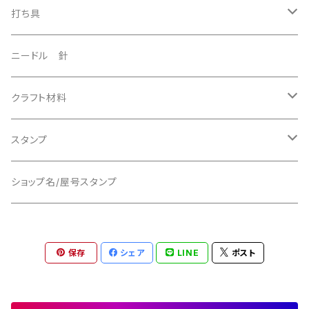
打ち具
美錠抜きパンチ
ニードル 針
5mm サイズ
エンドポンチ
クラフト材料
15mmサイズ
コーナーカッター
特殊ポンチ
バックル
スタンプ
10mmサイズ
13mmタイプ
ハート型ポンチ
平目打ち
マグネットボタン
屋号スタンプ／ショップスタンプ
ショップ名/屋号スタンプ
25mmサイズ Iphone用
半月型ポンチ
スター型ポンチ
オーバル型ポンチ
Dリング
リデザイン料金
11mmサイズ
保存
シェア
LINE
ポスト
サイズ3mmタイプ
ジョイント
12mmサイズ
Oリング